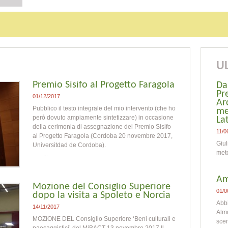
UL
Premio Sisifo al Progetto Faragola
Da
Pr
01/12/2017
Ar
Pubblico il testo integrale del mio intervento (che ho
me
però dovuto ampiamente sintetizzare) in occasione
La
della cerimonia di assegnazione del Premio Sisifo
11/0
al Progetto Faragola (Cordoba 20 novembre 2017,
Giul
Universitdad de Cordoba).
meto
...
Son
Am
Mozione del Consiglio Superiore
01/0
dopo la visita a Spoleto e Norcia
Abb
14/11/2017
Almo
MOZIONE DEL Consiglio Superiore ‘Beni culturali e
scen