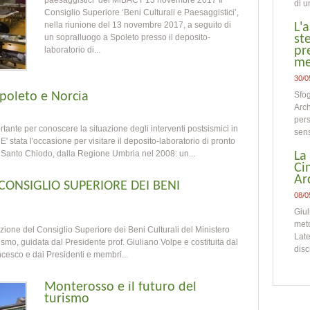
paesaggistici’ del MiBACT 13 novembre 2017 Il
di u
Consiglio Superiore ‘Beni Culturali e Paesaggistici’,
nella riunione del 13 novembre 2017, a seguito di
L'
un sopralluogo a Spoleto presso il deposito-
st
pr
laboratorio di...
me
30/0
Spoleto e Norcia
Sfog
Arch
pers
tante per conoscere la situazione degli interventi postsismici in
sens
E' stata l'occasione per visitare il deposito-laboratorio di pronto
c. Santo Chiodo, dalla Regione Umbria nel 2008: un...
La
Ci
Ar
 CONSIGLIO SUPERIORE DEI BENI
08/0
Giul
meto
ione del Consiglio Superiore dei Beni Culturali del Ministero
Late
urismo, guidata dal Presidente prof. Giuliano Volpe e costituita dal
disc
cesco e dai Presidenti e membri...
Monterosso e il futuro del
turismo