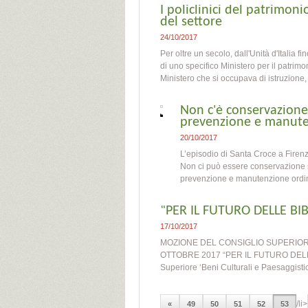
I policlinici del patrimoni
del settore
24/10/2017
Per oltre un secolo, dall'Unità d'Italia 
di uno specifico Ministero per il patrimon
Ministero che si occupava di istruzione, d
Non c'è conservazione 
prevenzione e manute
20/10/2017
L’episodio di Santa Croce a Firen
Non ci può essere conservazione 
prevenzione e manutenzione ordina
“PER IL FUTURO DELLE BI
17/10/2017
MOZIONE DEL CONSIGLIO SUPERIORE
OTTOBRE 2017 “PER IL FUTURO DELLE
Superiore ‘Beni Culturali e Paesaggisti
/li>
«
49
50
51
52
53