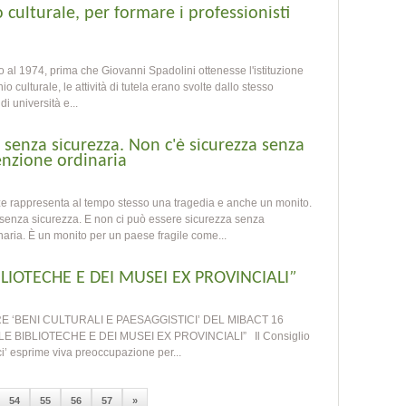
o culturale, per formare i professionisti
fino al 1974, prima che Giovanni Spadolini ottenesse l'istituzione
io culturale, le attività di tutela erano svolte dallo stesso
i università e...
senza sicurezza. Non c'è sicurezza senza
nzione ordinaria
ze rappresenta al tempo stesso una tragedia e anche un monito.
senza sicurezza. E non ci può essere sicurezza senza
ria. È un monito per un paese fragile come...
BLIOTECHE E DEI MUSEI EX PROVINCIALI”
 ‘BENI CULTURALI E PAESAGGISTICI’ DEL MIBACT 16
 BIBLIOTECHE E DEI MUSEI EX PROVINCIALI” Il Consiglio
ci’ esprime viva preoccupazione per...
54
55
56
57
»