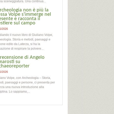
na sceneggiatura. Una continua...
archeologia non è più la
essa Volpe s'immerge nel
esente e racconta il
stiere sul campo
5/2026
liando il nuovo libro di Giuliano Volpe,
eologia. Storia e metodi, paesaggi e
one edito da Laterza, si ha la
azione di respirare la polvere...
 recensione di Angelo
marosti su
chaeoreporter
5/2026
iano Volpe, con Archeologia – Storia,
di, paesaggi e persone, ci presenta per
rza una nuova introduzione alla
iplina. Lo sappiamo,...