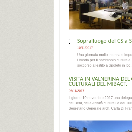
Sopralluogo del CS a 
10/11/2017
Una giornata molto intensa e impor
Umbria per il patrimonio culturale. 
soccorso allestito a Spoleto in lo
VISITA IN VALNERINA DEL
CULTURALI DEL MIBACT.
06/11/2017
Il giorno 10 novembre 2017 una delegaz
dei Beni, delle Attività culturali e del T
Segretario Generale arch. Carla Di Fran