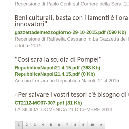
Recensione di Paolo Conti sul Corriere della Sera, 2
Beni culturali, basta con i lamenti è l'ora 
innovatori"
gazzettadelmezzogiorno-29-10-2015.pdf (590 Kb)
Recensione di Raffaella Cassano in La Gazzetta del
ottobre 2015
"Così sarà la scuola di Pompei"
RepubblicaNapoli21.4.15.pdf (368 Kb)
RepubblicaNapoli21.4.15.pdf (0 Kb)
Antonio Ferrara, in Repubblica Napoli, 21.4.2015
«Per salvare i vostri tesori c’è bisogno d
CT2112-MO07-007.pdf (81 Kb)
LA SICILIA, DOMENICA 21 DICEMBRE 2014
1
2
3
4
5
6
7
8
9
10
»