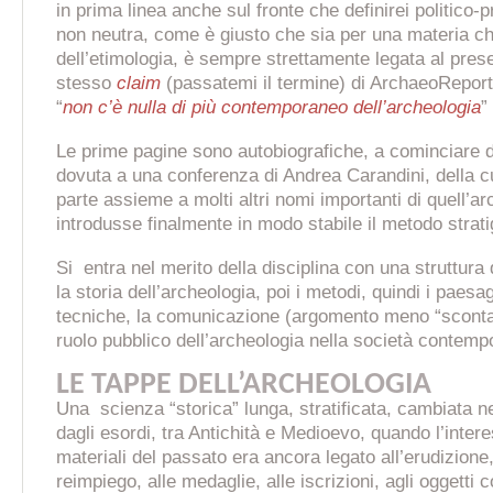
in prima linea anche sul fronte che definirei politico-
non neutra, come è giusto che sia per una materia ch
dell’etimologia, è sempre strettamente legata al prese
stesso
claim
(passatemi il termine) di ArchaeoReporte
“
non c’è nulla di più contemporaneo dell’archeologia
”
Le prime pagine sono autobiografiche, a cominciare d
dovuta a una conferenza di Andrea Carandini
,
della c
parte assieme a molti altri nomi importanti di quell’a
introdusse finalmente in modo stabile il metodo stratigr
Si entra nel merito della disciplina con una struttura
la storia dell’archeologia, poi i metodi, quindi i paesa
tecniche, la comunicazione (argomento meno “scontato”
ruolo pubblico dell’archeologia nella società contemp
LE TAPPE DELL’ARCHEOLOGIA
Una scienza “storica” lunga, stratificata, cambiata n
dagli esordi, tra Antichità e Medioevo, quando l’inter
materiali del passato era ancora legato all’erudizione,
reimpiego, alle medaglie, alle iscrizioni, agli oggetti 