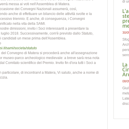
di u
verrà messa ai voti nell'Assemblea di Matera.
ccasione dei Convegni Nazionali assumerà, così,
L'
o anche di effettuare un bilancio delle attività svolte e la
st
cessivo triennio. E anche, di conseguenza, i Convegni
pr
nificato nella vita della SAMI.
me
ostre dimissioni, invito i Soci interessanti a presentare la
30/0
1 luglio 2018. Successivamente, com'è previsto dallo Statuto,
dei candidati un mese prima dell'Assemblea.
Sfog
o
Arch
i.it/sami/societa/statuto
pers
ne del Convegno di Matera si procederà anche all'assegnazione
sens
ior museo-parco archeologico medievale: a breve sarà resa nota
al Comitato scientifico del Premio. Invito fin d'ora tutti i Soci a
La
Ci
n particolare, di incontrarvI a Matera, Vi saluto, anche a nome di
Ar
cizia.
08/0
Giul
meto
Late
disc