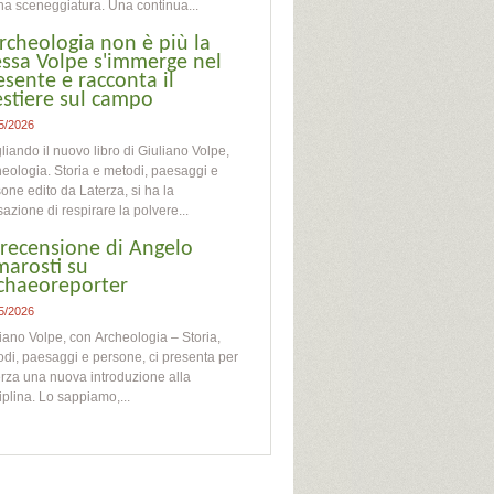
na sceneggiatura. Una continua...
archeologia non è più la
essa Volpe s'immerge nel
esente e racconta il
stiere sul campo
5/2026
liando il nuovo libro di Giuliano Volpe,
eologia. Storia e metodi, paesaggi e
one edito da Laterza, si ha la
azione di respirare la polvere...
 recensione di Angelo
marosti su
chaeoreporter
5/2026
iano Volpe, con Archeologia – Storia,
di, paesaggi e persone, ci presenta per
rza una nuova introduzione alla
iplina. Lo sappiamo,...