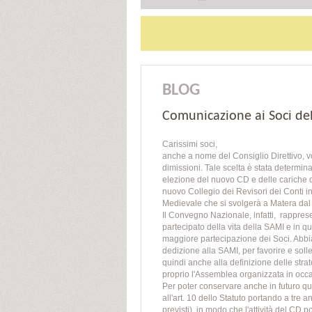
BLOG
Comunicazione ai Soci de
Carissimi soci,
anche a nome del Consiglio Direttivo, v
dimissioni. Tale scelta è stata determin
elezione del nuovo CD e delle cariche d
nuovo Collegio dei Revisori dei Conti 
Medievale che si svolgerà a Matera dal
Il Convegno Nazionale, infatti, rappres
partecipato della vita della SAMI e in q
maggiore partecipazione dei Soci. Abbia
dedizione alla SAMI, per favorire e soll
quindi anche alla definizione delle stra
proprio l'Assemblea organizzata in occ
Per poter conservare anche in futuro q
all'art. 10 dello Statuto portando a tre 
previsti), in modo che l'attività del CD