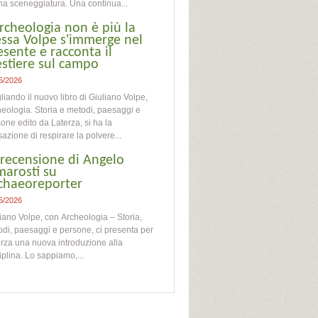
na sceneggiatura. Una continua...
archeologia non è più la
essa Volpe s'immerge nel
esente e racconta il
stiere sul campo
5/2026
liando il nuovo libro di Giuliano Volpe,
eologia. Storia e metodi, paesaggi e
one edito da Laterza, si ha la
azione di respirare la polvere...
 recensione di Angelo
marosti su
chaeoreporter
5/2026
iano Volpe, con Archeologia – Storia,
di, paesaggi e persone, ci presenta per
rza una nuova introduzione alla
iplina. Lo sappiamo,...