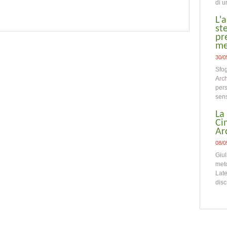
di u
L'
st
pr
me
30/0
Sfog
Arch
pers
sens
La
Ci
Ar
08/0
Giul
meto
Late
disc