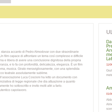
UL
Da
Pr
Ar
La stanza accanto di Pedro Almodovar con due straordinarie
me
 Un film capace di affrontare un tema così complesso e difficile
La
ima e libera di avere una conclusione dignitosa della propria
peranza, e lo fa con profondità, delicatezza, eleganza. È un film
11/0
inema, musica. Girato
meravigliosamente, con una splendida
Giul
occo teatrale assolutamente sublime.
meto
dell’associazione Luca Coscioni ha letto un documento con
Son
n’iniziativa di legge regionale che dia attuazione a quanto
ente ho sottoscritto e invito molti altri a farlo.
Am
autentico capolavoro.
01/0
Abb
Almo
scen