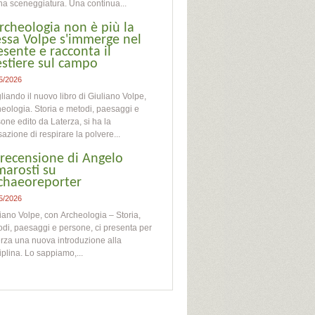
na sceneggiatura. Una continua...
archeologia non è più la
essa Volpe s'immerge nel
esente e racconta il
stiere sul campo
5/2026
liando il nuovo libro di Giuliano Volpe,
eologia. Storia e metodi, paesaggi e
one edito da Laterza, si ha la
azione di respirare la polvere...
 recensione di Angelo
marosti su
chaeoreporter
5/2026
iano Volpe, con Archeologia – Storia,
di, paesaggi e persone, ci presenta per
rza una nuova introduzione alla
iplina. Lo sappiamo,...