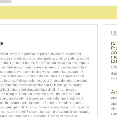
UL
te
Da
Pr
Ar
i di lavoro e in particolare posti di lavoro nel settore del
me
erò, se si stabiliscono percorsi preferenziali. La stabilizzazione
La
rché si tratta di Pompei. Sarei felice (lo scrivo e lo sostengo da
i attribuisse - con una rigorosa azione di indirizzo, controllo e
11/0
a organizzativa e amministrativa, compresa la gestione del
Giul
proprio reclutamento, in modo da assumere il personale con le
meto
struttura ha effettivamente necessità (invece dei mega-concorsi
Son
a. So bene che questa assunzione di 12 tecnici per il Grande
tetti e ingegneri strutturisti (questi ultimi non previsti
Am
è gran bisogno. Come so bene che alcuni dei 20 funzionari
01/0
volto un eccellente lavoro, sono nel frattempo andati via, in
ioni integrano quelle lacune nel frattempo venutesi a creare.
Abb
e uguali per tutti. Ci sono idonei in attesa di assunzione per lo
Almo
i sono altri idonei. E ci sono tanti altri professionisti, con grande
scen
tunità. Vedremo cosa succederà nei prossimi mesi e nei