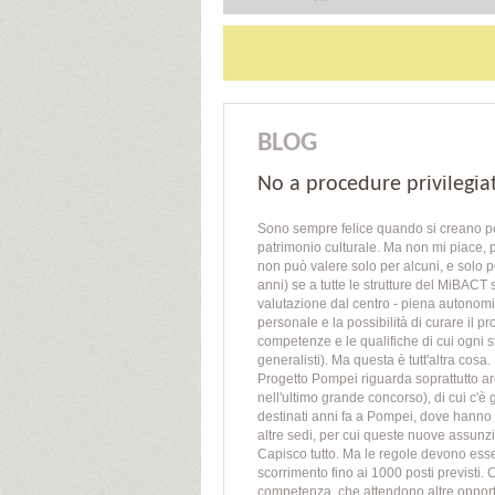
BLOG
No a procedure privilegia
Sono sempre felice quando si creano post
patrimonio culturale. Ma non mi piace, p
non può valere solo per alcuni, e solo pe
anni) se a tutte le strutture del MiBACT s
valutazione dal centro - piena autonomi
personale e la possibilità di curare il 
competenze e le qualifiche di cui ogni 
generalisti). Ma questa è tutt'altra cos
Progetto Pompei riguarda soprattutto archi
nell'ultimo grande concorso), di cui c'
destinati anni fa a Pompei, dove hanno s
altre sedi, per cui queste nuove assunz
Capisco tutto. Ma le regole devono esser
scorrimento fino ai 1000 posti previsti. C
competenza, che attendono altre oppor