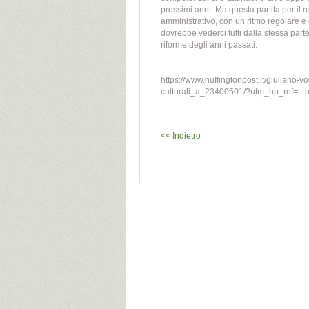
prossimi anni. Ma questa partita per il r
amministrativo, con un ritmo regolare e
dovrebbe vederci tutti dalla stessa part
riforme degli anni passati.
https://www.huffingtonpost.it/giuliano-v
culturali_a_23400501/?utm_hp_ref=it
<< Indietro