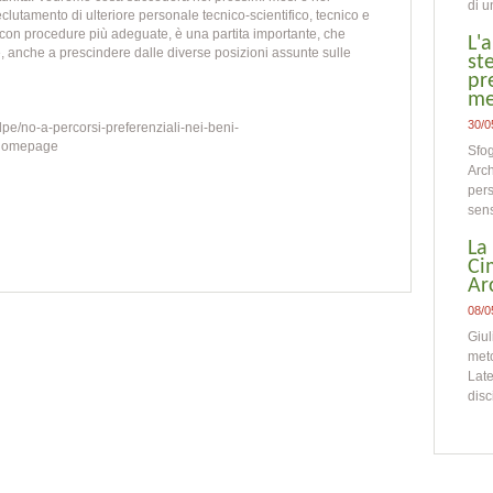
di u
eclutamento di ulteriore personale tecnico-scientifico, tecnico e
 con procedure più adeguate, è una partita importante, che
L'
e, anche a prescindere dalle diverse posizioni assunte sulle
st
pr
me
30/0
olpe/no-a-percorsi-preferenziali-nei-beni-
-homepage
Sfog
Arch
pers
sens
La
Ci
Ar
08/0
Giul
meto
Late
disc