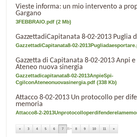
Vieste informa: un mio intervento a prop
Gargano
3FEBBRAIO.pdf (2 Mb)
GazzettadiCapitanata 8-02-2013 Puglia 
GazzettadiCapitanata8-02-2013Pugliadaesportare.
Gazzetta di Capitanata 8-02-2013 Anpi e 
Ateneo nuova sinergia
Gazzettadicapitanata8-02-2013AnpieSpi-
CgilconAteneonuovasinergia.pdf (338 Kb)
Attacco 8-02-2013 Un protocollo per dif
memoria
Attacco8-2-2013Unprotocolloperdifenderelamemor
/li>
«
3
4
5
6
7
8
9
10
11
»