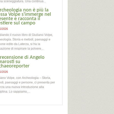
na sceneggiatura. Una continua...
archeologia non è più la
essa Volpe s'immerge nel
esente e racconta il
stiere sul campo
5/2026
liando il nuovo libro di Giuliano Volpe,
eologia. Storia e metodi, paesaggi e
one edito da Laterza, si ha la
azione di respirare la polvere...
 recensione di Angelo
marosti su
chaeoreporter
5/2026
iano Volpe, con Archeologia – Storia,
di, paesaggi e persone, ci presenta per
rza una nuova introduzione alla
iplina. Lo sappiamo,...