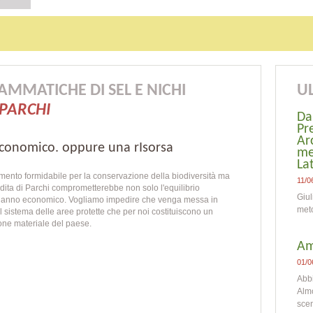
MMATICHE DI SEL E NICHI
UL
 PARCHI
Da
Pr
Ar
conomico. oppure una rIsorsa
me
La
mento formidabile per la conservazione della biodiversità ma
11/0
dita di Parchi comprometterebbe non solo l'equilibrio
Giul
danno economico. Vogliamo impedire che venga messa in
meto
 sistema delle aree protette che per noi costituiscono un
Son
ione materiale del paese.
Am
01/0
Abb
Almo
scen