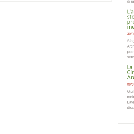
di u
L'
st
pr
me
30/0
Sfog
Arch
pers
sens
La
Ci
Ar
08/0
Giul
meto
Late
disc