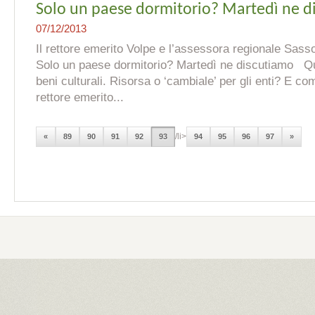
Solo un paese dormitorio? Martedì ne d
07/12/2013
Il rettore emerito Volpe e l’assessora regionale S
Solo un paese dormitorio? Martedì ne discutiamo Que
beni culturali. Risorsa o ‘cambiale’ per gli enti? E co
rettore emerito...
/li>
«
89
90
91
92
93
94
95
96
97
»