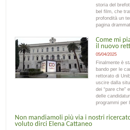
storia del brefo
bel film, che tr
profondità un t
pagina drammati
Come mi pia
il nuovo re
05/04/2025
Finalmente è sta
bando per le can
rettorato di Uni
uscire dalla sit
dei “pare che” e
delle candidatur
programmi per l’
Non mandiamoli più via i nostri ricercat
voluto dirci Elena Cattaneo