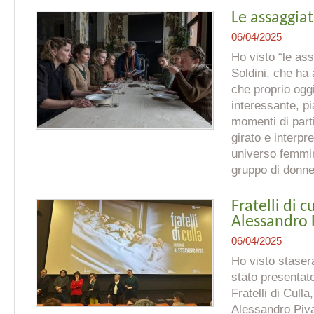
Le assaggiat
06/04/2025
Ho visto “le assa
Soldini, che ha a
che proprio oggi
interessante, p
momenti di part
girato e interpr
universo femmin
gruppo di donne
Fratelli di c
Alessandro 
06/04/2025
Ho visto stasera
stato presentato
Fratelli di Culla
Alessandro Piva