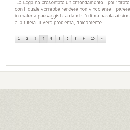
La Lega ha presentato un emendamento - poi ritirato 
con il quale vorrebbe rendere non vincolante il parer
in materia paesaggistica dando l’ultima parola ai sin
alla tutela. Il vero problema, tipicamente...
1
2
3
4
5
6
7
8
9
10
»