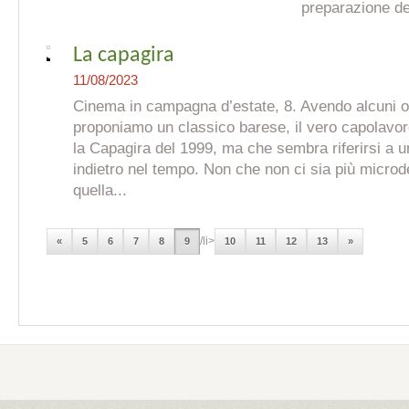
preparazione de
La capagira
11/08/2023
Cinema in campagna d’estate, 8. Avendo alcuni os
proponiamo un classico barese, il vero capolavor
la Capagira del 1999, ma che sembra riferirsi a u
indietro nel tempo. Non che non ci sia più micro
quella...
/li>
«
5
6
7
8
9
10
11
12
13
»