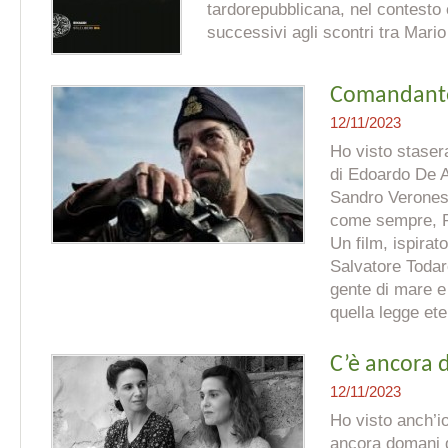
tardorepubblicana, nel contesto 
successivi agli scontri tra Mario 
Comandant
12/11/2023
Ho visto staser
di Edoardo De A
Sandro Veronesi
come sempre, P
Un film, ispirat
Salvatore Todar
gente di mare e
quella legge ete
C’è ancora
12/11/2023
Ho visto anch’i
ancora domani d