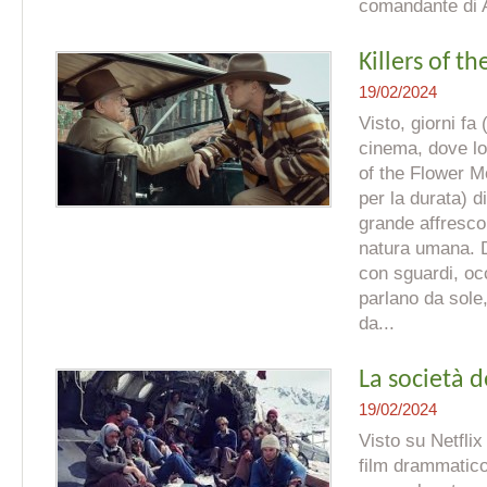
comandante di 
Killers of 
19/02/2024
Visto, giorni fa
cinema, dove lo
of the Flower M
per la durata) 
grande affresco
natura umana. D
con sguardi, oc
parlano da sol
da...
La società d
19/02/2024
Visto su Netflix
film drammatico,