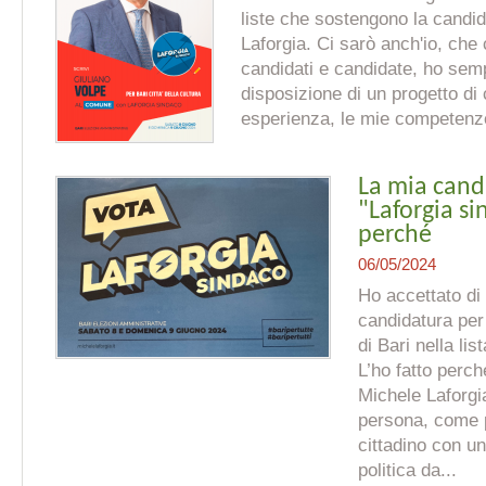
liste che sostengono la candid
Laforgia. Ci sarò anch'io, che 
candidati e candidate, ho se
disposizione di un progetto d
esperienza, le mie competenze,
La mia cand
"Laforgia si
perché
06/05/2024
Ho accettato di
candidatura per
di Bari nella lis
L’ho fatto perc
Michele Laforg
persona, come 
cittadino con u
politica da...