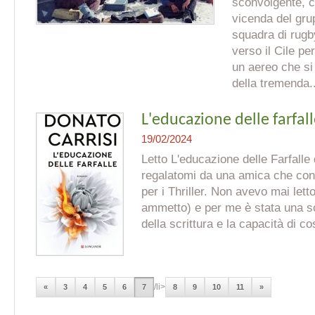
sconvolgente, c
vicenda del gru
squadra di rugb
verso il Cile pe
un aereo che si
della tremenda..
L'educazione delle farfal
19/02/2024
Letto L'educazione delle Farfalle 
regalatomi da una amica che con
per i Thriller. Non avevo mai letto
ammetto) e per me è stata una sc
della scrittura e la capacità di co
/li>
«
3
4
5
6
7
8
9
10
11
»